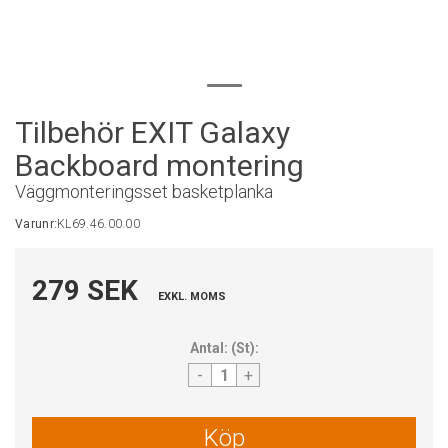
Tilbehör EXIT Galaxy
Backboard montering
Väggmonteringsset basketplanka
Varunr:
KL69.46.00.00
279 SEK
EXKL. MOMS
Antal:
(
St
):
-
+
Köp