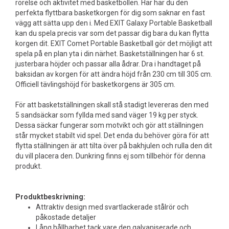
rörelse och aktivitet med basketbollen. Här har du den
perfekta flyttbara basketkorgen för dig som saknar en fast
vägg att sätta upp den i. Med EXIT Galaxy Portable Basketball
kan du spela precis var som det passar dig bara du kan flytta
korgen dit. EXIT Comet Portable Basketball gör det möjligt att
spela på en plan yta i din närhet. Basketställningen har 6 st.
justerbara höjder och passar alla ådrar. Dra i handtaget på
baksidan av korgen för att ändra höjd från 230 cm till 305 cm.
Officiell tävlingshöjd för basketkorgens är 305 cm.
För att basketställningen skall stå stadigt levereras den med
5 sandsäckar som fyllda med sand väger 19 kg per styck.
Dessa säckar fungerar som motvikt och gör att ställningen
står mycket stabilt vid spel. Det enda du behöver göra för att
flytta ställningen är att tilta över på bakhjulen och rulla den dit
du vill placera den. Dunkring finns ej som tillbehör för denna
produkt.
Produktbeskrivning:
Attraktiv design med svartlackerade stålrör och
påkostade detaljer
Lång hållbarhet tack vare den galvaniserade och