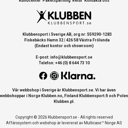
Kundcenter
Paketspårning
Retur
Kontakta oss
Klubbensport i Sverige AB, org nr: 559290-1283
Fiskebäcks Hamn 32 | 426 58 Västra Frölunda
(Endast kontor och showroom)
E-post:
info@klubbensport.se
Telefon: +46 (0) 8 644 73 10
Vår webbshop i Sverige är
Klubbensport.se
. Vi har även
webbshoppar i Norge
Klubben.no
, Finland
Klubbensport.fi
och Polen
Klubben.pl
.
Copyright © 2026 Klubbensport.se - All rights reserved
Affärssystem
och
webshop
är levererat av
Multicase™ Norge AS