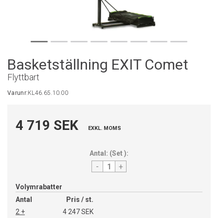
Basketställning EXIT Comet
Flyttbart
Varunr:
KL46.65.10.00
4 719 SEK
EXKL. MOMS
Antal:
(
Set
):
-
+
Volymrabatter
Antal
Pris / st.
2 +
4 247 SEK