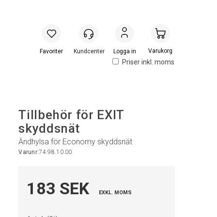
Handlevogn
Logga in
Priser inkl. moms
Tillbehör för EXIT
skyddsnät
Ändhylsa för Economy skyddsnät
Varunr:
74.98.10.00
183 SEK
EXKL. MOMS