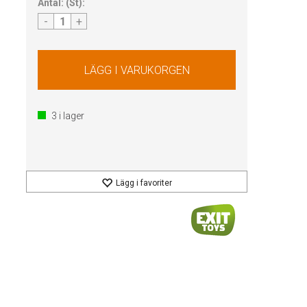
Antal:
(
St
):
-
+
3
i lager
Lägg i favoriter