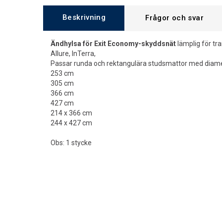
Beskrivning
Frågor och svar
Ändhylsa för Exit Economy-skyddsnät
lämplig för tr
Allure, InTerra,
Passar runda och rektangulära studsmattor med diame
253 cm
305 cm
366 cm
427 cm
214 x 366 cm
244 x 427 cm
Obs: 1 stycke