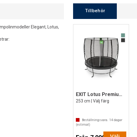
Tillbehör
ampolinmodeller Elegant, Lotus,
trar:
EXIT Lotus Premium Studsmatta
253 cm | Välj färg
Beställningsvara.
14
dagar
(estimat)
Välj