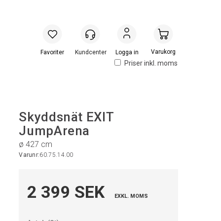
Handlevogn
Logga in
Priser inkl. moms
Skyddsnät EXIT
JumpArena
ø 427 cm
Varunr:
60.75.14.00
2 399 SEK
EXKL. MOMS