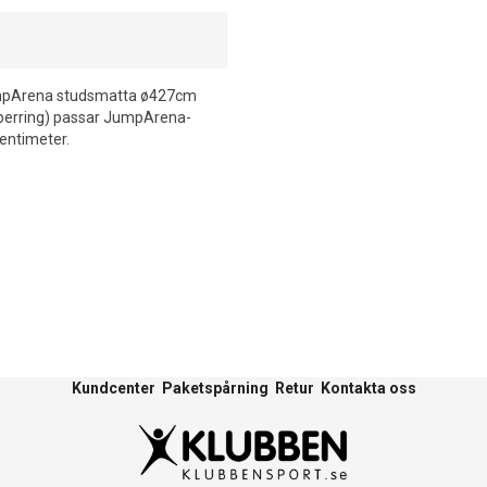
 JumpArena studsmatta ø427cm
iberring) passar JumpArena-
entimeter.
Kundcenter
Paketspårning
Retur
Kontakta oss