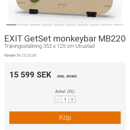
EXIT GetSet monkeybar MB220
Träningsställning 352 x 125 cm Utrustad
Varunr:
54.20.20.00
15 599 SEK
EXKL. MOMS
Antal:
(
St
):
-
+
Köp