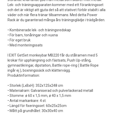
Lek- och träningsapparaten kommer med ett förankringsset
och det är viktigt att gjuta det så att stativet förblir stabilt i alla
väder och när flera tränar tillsammans. Med detta Power
Rack är du garanterad många års träningsglädje i trädgården.
• Kombinerade lek- och träningsredskap
• För barn, tonåringar och vuxna
• För eget bruk
• Med monteringssats
I EXIT GetSet monkeybar MB220 får du stålramen med 5
krokar för upphängning och fästsats, Push Up-stång,
gymnastikringar, dipstation, Battle rope-ring ( Battle Rope
ingår ej ), boxningssäck och klättervägg.
Produktinformation:
• Storlek (LxBxH): 352x125x248 cm
• Materialram: Galvaniserad och pulverlackerad metall
• Stomme: ø 60 x 1,5 mm, ø 40 x 1,5 mm
• Antal markankare: 4 st.
• Längd för fixeringsset: 60x25x25cm
• Mått på grundhålet: 30x30x40 cm