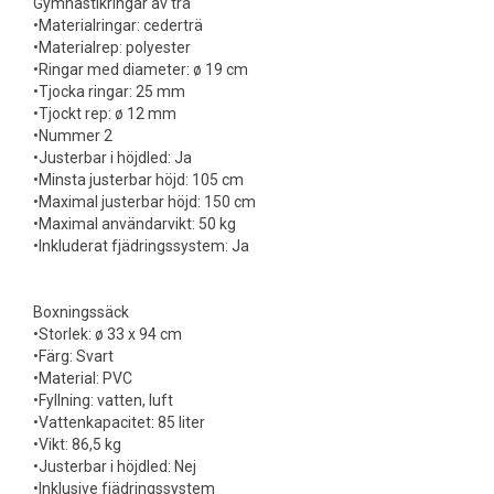
Gymnastikringar av trä
•Materialringar: cederträ
•Materialrep: polyester
•Ringar med diameter: ø 19 cm
•Tjocka ringar: 25 mm
•Tjockt rep: ø 12 mm
•Nummer 2
•Justerbar i höjdled: Ja
•Minsta justerbar höjd: 105 cm
•Maximal justerbar höjd: 150 cm
•Maximal användarvikt: 50 kg
•Inkluderat fjädringssystem: Ja
Boxningssäck
•Storlek: ø 33 x 94 cm
•Färg: Svart
•Material: PVC
•Fyllning: vatten, luft
•Vattenkapacitet: 85 liter
•Vikt: 86,5 kg
•Justerbar i höjdled: Nej
•Inklusive fjädringssystem