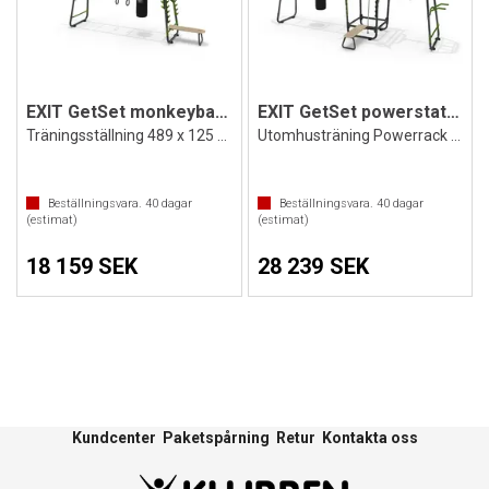
EXIT GetSet monkeybar MB330
EXIT GetSet powerstation PS610
Träningsställning 489 x 125 cm Utrustad
Utomhusträning Powerrack 606 x 217 cm
Beställningsvara.
40
dagar
Beställningsvara.
40
dagar
(estimat)
(estimat)
18 159 SEK
28 239 SEK
Kundcenter
Paketspårning
Retur
Kontakta oss