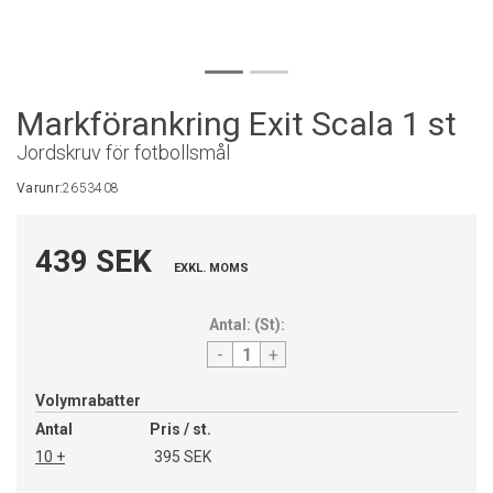
Markförankring Exit Scala 1 st
Jordskruv för fotbollsmål
Varunr:
2653408
439 SEK
EXKL. MOMS
Antal:
(
St
):
-
+
Volymrabatter
Antal
Pris / st.
10 +
395 SEK