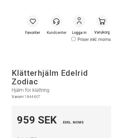
Handlevogn
Logga in
Priser inkl. moms
Klätterhjälm Edelrid
Zodiac
Hjälm för klättring
Varunr:
1844607
959 SEK
EXKL. MOMS