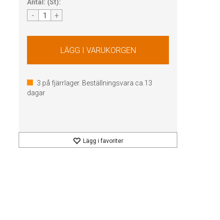
Antal:
(
St
):
-
+
3
på fjärrlager. Beställningsvara ca.
13
dagar
Lägg i favoriter