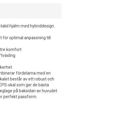
stabil hjälm med hybriddesign.
för optimal anpassning till
ttre komfort
ftväxling
äkerhet
ombinerar fördelarna med en
kalet består av ett robust och
 EPS-skal som ger de bästa
eglage på baksidan av huvudet
er perfekt passform.