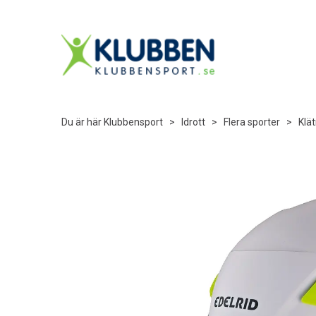
Du är här
Klubbensport
>
Idrott
>
Flera sporter
>
Klät