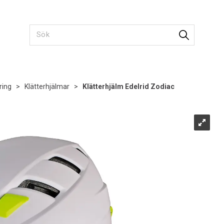
ring
>
Klätterhjälmar
>
Klätterhjälm Edelrid Zodiac