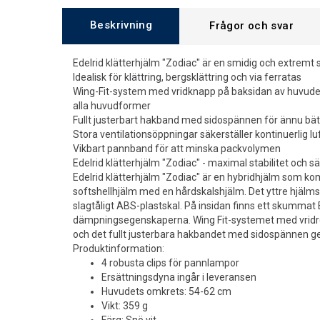
Beskrivning
Frågor och svar
Edelrid klätterhjälm "Zodiac" är en smidig och extremt 
Idealisk för klättring, bergsklättring och via ferratas
Wing-Fit-system med vridknapp på baksidan av huvudet 
alla huvudformer
Fullt justerbart hakband med sidospännen för ännu bä
Stora ventilationsöppningar säkerställer kontinuerlig lu
Vikbart pannband för att minska packvolymen
Edelrid klätterhjälm "Zodiac" - maximal stabilitet och s
Edelrid klätterhjälm "Zodiac" är en hybridhjälm som k
softshellhjälm med en hårdskalshjälm. Det yttre hjälms
slagtåligt ABS-plastskal. På insidan finns ett skummat
dämpningsegenskaperna. Wing Fit-systemet med vridr
och det fullt justerbara hakbandet med sidospännen g
Produktinformation:
4 robusta clips för pannlampor
Ersättningsdyna ingår i leveransen
Huvudets omkrets: 54-62 cm
Vikt: 359 g