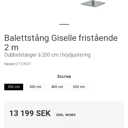
Balettstång Giselle fristående
2 m
Dubbelstänger à 200 cm | höjdjustering
Varunr:
2757807
Storlek
200 cm
300 cm
400 cm
500 cm
13 199 SEK
EXKL. MOMS