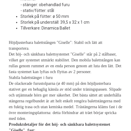
- stänger: obehandlad furu
- stativ/fötter: stål
Storlek på fötter: ø 50 mm
Storlek på underställ: 39,5 x 32 x 1 cm
Tillverkare: Dinamica Ballet
Höjdjusterbara balettstången "Giselle": Stabil och lätt att
transportera.
Det höj- och sänkbara balettsystemet "Giselle" står på 2 stålbaser,
vilket ger systemet utmärkt stabilitet. Den mobila balettstången kan
rullas genom rummet av en enda person genom att luta den lätt. Det
fasta systemet kan lyftas och flyttas av 2 personer.
Stabila balettstänger i furu
De olackerade furustolparna (ø 40 mm) på den höjdjusterbara
stativet ger en behaglig känsla av stöd under träningspassen. Slipade
och utjämnade hörn ger mer säkerhet. Det bästa sättet att underhålla
stängerna regelbundet är att helt enkelt rengöra balettstängerna med
en fuktig trasa och utan kemiska medel. Trästängerna kläms fast i de
övre monteringsplattorna: detta förhindrar att träet börjar spricka
med tiden.
Produktdetaljer för det höj- och sänkbara balettsystemet
"Giselle", fast: