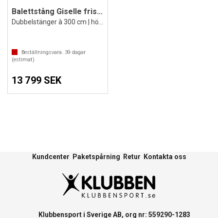
Balettstång Giselle fristående 3 m
Dubbelstänger à 300 cm | höjdjustering
Beställningsvara.
39
dagar
(estimat)
13 799 SEK
Kundcenter
Paketspårning
Retur
Kontakta oss
Klubbensport i Sverige AB, org nr: 559290-1283