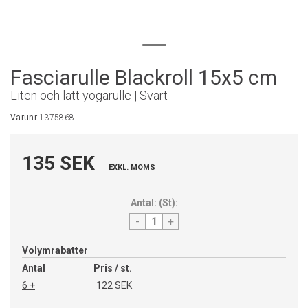
Fasciarulle Blackroll 15x5 cm
Liten och lätt yogarulle | Svart
Varunr:
1375868
135 SEK
EXKL. MOMS
Antal:
(
St
):
-
+
Volymrabatter
Antal
Pris / st.
6 +
122 SEK