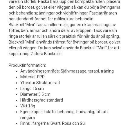
vare sin storlek. Packa bara upp den kompakta rullen, placera
den på bordet, golvet eller väggen så kan du börja övningarna
och behandla spänningar och vidhäftningar. Fasciatränaren
har standardhårdhet för målinriktad behandlin
Blackroll "Mini" fascia roller möjliggör en riktad massage av
fötter, ben, armar och andra delar av kroppen. Tack vare sin
ringa storlek är rullen särskilt praktisk för när du är på språng.
Blackroll "Mini" används främst för övningar på bordet, golvet
eller på väggen. Du kan också använda Blackroll "Mini" för att
koppla ihop 2 stora Blackrolls.
Produktinformation:
Användningsområde: Självmassage, terapi, träning
Material: EPP
Yttextur:Strukturerad
Längd:15 cm
Diameter:5,5 cm
Hårdhetsgrad:standard
Vikt:18g
Egenskaper: Luktfri, behändig, hudvänlig, lätt att
rengöra
Finns i färgerna: Svart, Rosa och Gul