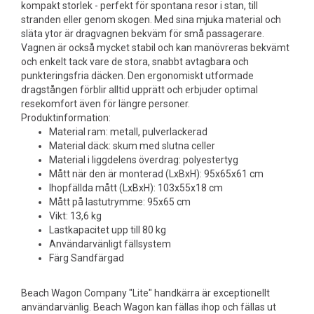
kompakt storlek - perfekt för spontana resor i stan, till
stranden eller genom skogen. Med sina mjuka material och
släta ytor är dragvagnen bekväm för små passagerare.
Vagnen är också mycket stabil och kan manövreras bekvämt
och enkelt tack vare de stora, snabbt avtagbara och
punkteringsfria däcken. Den ergonomiskt utformade
dragstången förblir alltid upprätt och erbjuder optimal
resekomfort även för längre personer.
Produktinformation:
Material ram: metall, pulverlackerad
Material däck: skum med slutna celler
Material i liggdelens överdrag: polyestertyg
Mått när den är monterad (LxBxH): 95x65x61 cm
Ihopfällda mått (LxBxH): 103x55x18 cm
Mått på lastutrymme: 95x65 cm
Vikt: 13,6 kg
Lastkapacitet upp till 80 kg
Användarvänligt fällsystem
Färg Sandfärgad
Beach Wagon Company "Lite" handkärra är exceptionellt
användarvänlig. Beach Wagon kan fällas ihop och fällas ut