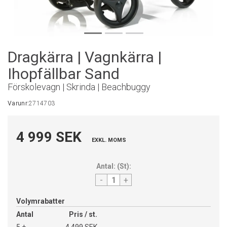
Dragkärra | Vagnkärra |
Ihopfällbar Sand
Förskolevagn | Skrinda | Beachbuggy
Varunr:
2714703
4 999 SEK
EXKL. MOMS
Antal:
(
St
):
-
+
Volymrabatter
Antal
Pris / st.