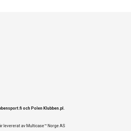
bbensport.fi
och Polen
Klubben.pl
.
r levererat av
Multicase™ Norge AS