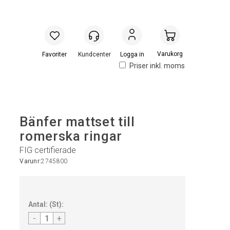
Handlevogn
Logga in
Priser inkl. moms
Bänfer mattset till
romerska ringar
FIG certifierade
Varunr:
2745800
Antal:
(
St
):
-
+