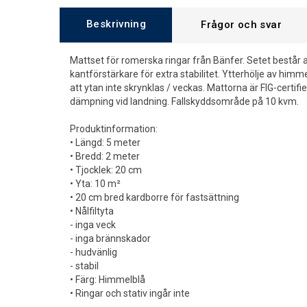
Beskrivning
Frågor och svar
Mattset för romerska ringar från Bänfer. Setet består
kantförstärkare för extra stabilitet. Ytterhölje av himme
att ytan inte skrynklas / veckas. Mattorna är FIG-certif
dämpning vid landning. Fallskyddsområde på 10 kvm.
Produktinformation:
• Längd: 5 meter
• Bredd: 2 meter
• Tjocklek: 20 cm
• Yta: 10 m²
• 20 cm bred kardborre för fastsättning
• Nålfiltyta
- inga veck
- inga brännskador
- hudvänlig
- stabil
• Färg: Himmelblå
• Ringar och stativ ingår inte