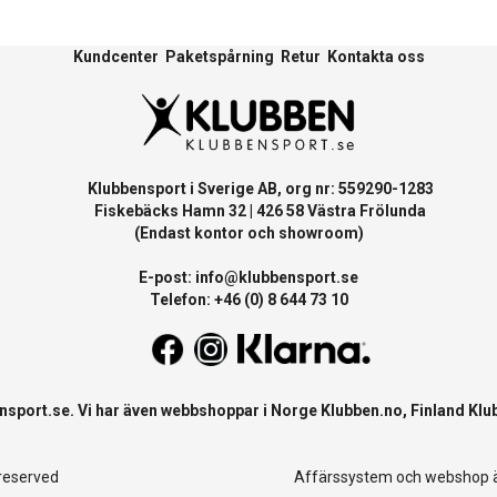
Kundcenter
Paketspårning
Retur
Kontakta oss
Klubbensport i Sverige AB, org nr: 559290-1283
Fiskebäcks Hamn 32 | 426 58 Västra Frölunda
(Endast kontor och showroom)
E-post:
info@klubbensport.se
Telefon: +46 (0) 8 644 73 10
nsport.se
. Vi har även webbshoppar i Norge
Klubben.no
, Finland
Klu
 reserved
Affärssystem
och
webshop
ä