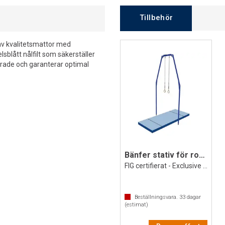
Tillbehör
 av kvalitetsmattor med
lsblått nålfilt som säkerställer
ierade och garanterar optimal
Bänfer stativ för romerska ringar
FIG certifierat - Exclusive Microswing
Beställningsvara.
33
dagar
(estimat)