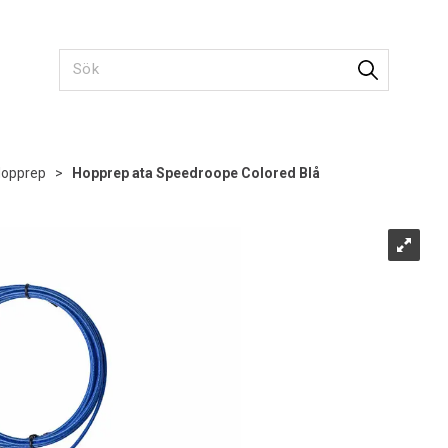
opprep
>
Hopprep ata Speedroope Colored Blå