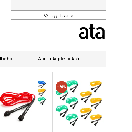
Lägg i favoriter
llbehör
Andra köpte också
20%