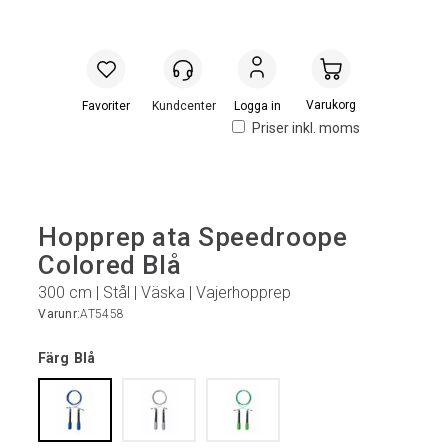
Handlevogn
Logga in
Priser inkl. moms
Hopprep ata Speedroope
Colored Blå
300 cm | Stål | Väska | Vajerhopprep
Varunr:
AT5458
Färg
Blå