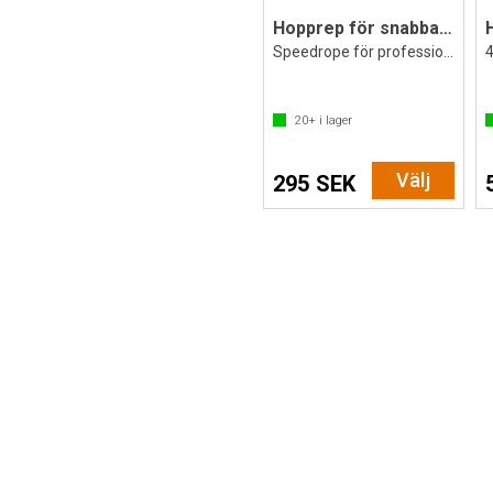
Hopprep för snabba hopp 5 st
Speedrope för professionella idrottare
4
20+
i lager
Välj
295 SEK