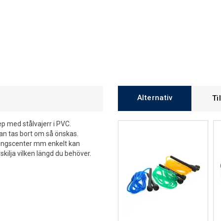
Alternativ
Ti
ep med stålvajerr i PVC.
n tas bort om så önskas.
äningscenter mm enkelt kan
urskilja vilken längd du behöver.