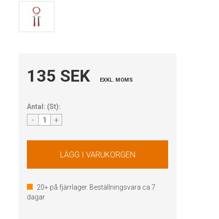
135 SEK
EXKL. MOMS
Antal:
(
St
):
-
+
20+
på fjärrlager. Beställningsvara ca.
7
dagar