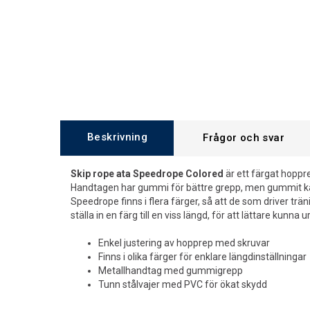
Beskrivning
Frågor och svar
Skip rope ata Speedrope Colored
är ett färgat hoppr
Handtagen har gummi för bättre grepp, men gummit ka
Speedrope finns i flera färger, så att de som driver tr
ställa in en färg till en viss längd, för att lättare kunna 
Enkel justering av hopprep med skruvar
Finns i olika färger för enklare längdinställningar
Metallhandtag med gummigrepp
Tunn stålvajer med PVC för ökat skydd