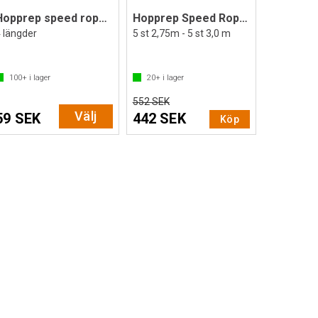
Hopprep speed rope - Välj längd!
Hopprep Speed Rope set med 10 st.
 längder
5 st 2,75m - 5 st 3,0 m
100+
i lager
20+
i lager
552 SEK
Välj
59 SEK
442 SEK
Köp