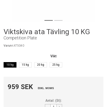
Viktskiva ata Tävling 10 KG
Competition Plate
Varunr:
AT5040
Vikt
10 kg
15 kg
20 kg
25 kg
959 SEK
EXKL. MOMS
Antal:
(
St
):