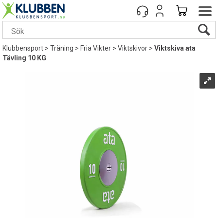
Klubbensport
>
Träning
>
Fria Vikter
>
Viktskivor
>
Viktskiva ata
Tävling 10 KG