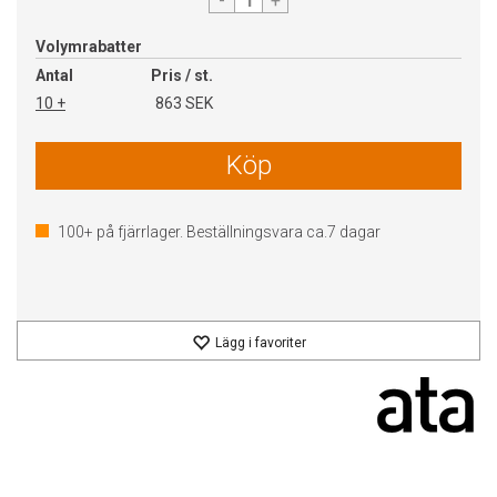
-
+
Volymrabatter
Antal
Pris / st.
10 +
863 SEK
Köp
100+
på fjärrlager. Beställningsvara ca.
7
dagar
Lägg i favoriter