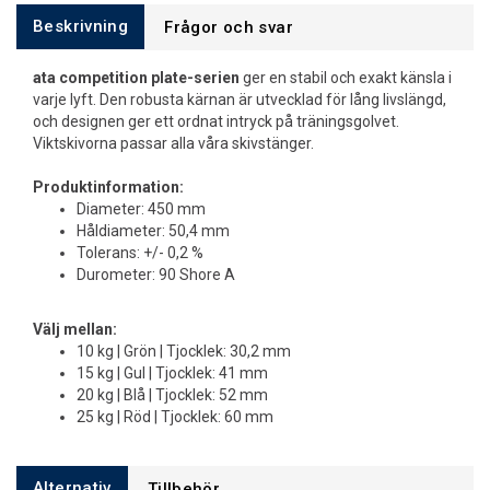
Beskrivning
Frågor och svar
ata competition plate-serien
ger en stabil och exakt känsla i
varje lyft. Den robusta kärnan är utvecklad för lång livslängd,
och designen ger ett ordnat intryck på träningsgolvet.
Viktskivorna passar alla våra skivstänger.
Produktinformation:
Diameter: 450 mm
Håldiameter: 50,4 mm
Tolerans: +/- 0,2 %
Durometer: 90 Shore A
Välj mellan:
10 kg | Grön | Tjocklek: 30,2 mm
15 kg | Gul | Tjocklek: 41 mm
20 kg | Blå | Tjocklek: 52 mm
25 kg | Röd | Tjocklek: 60 mm
Alternativ
Tillbehör