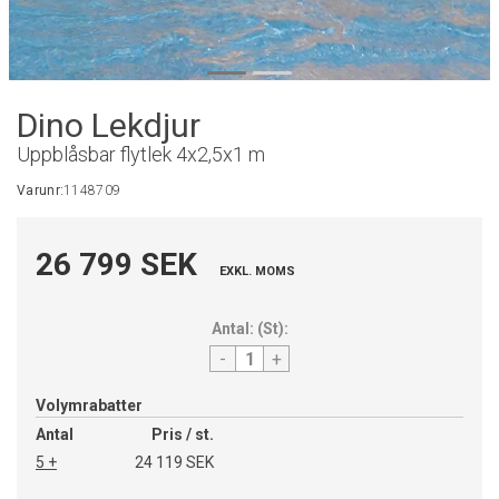
Dino Lekdjur
Uppblåsbar flytlek 4x2,5x1 m
Varunr:
1148709
26 799 SEK
EXKL. MOMS
Antal:
(
St
):
-
+
Volymrabatter
Antal
Pris / st.
5 +
24 119 SEK