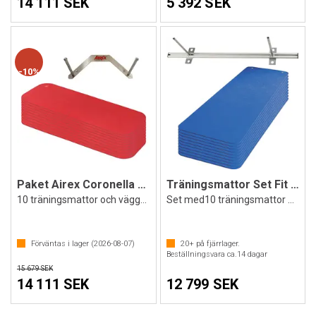
14 111 SEK
5 392 SEK
10%
Paket Airex Coronella 185x60x1,5cm
Träningsmattor Set Fit & Fun | blå
10 träningsmattor och väggstativ
Set med10 träningsmattor och väggstativ
Förväntas i lager (
2026-08-07
)
20+
på fjärrlager.
Beställningsvara ca.
14
dagar
15 679 SEK
14 111 SEK
12 799 SEK