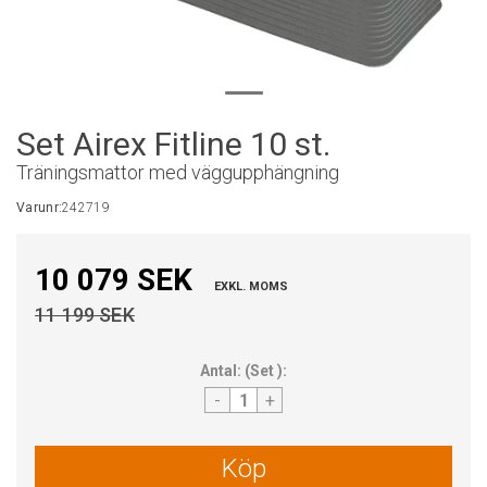
Set Airex Fitline 10 st.
Träningsmattor med väggupphängning
Varunr:
242719
10 079 SEK
EXKL. MOMS
11 199 SEK
Antal:
(
Set
):
-
+
Köp