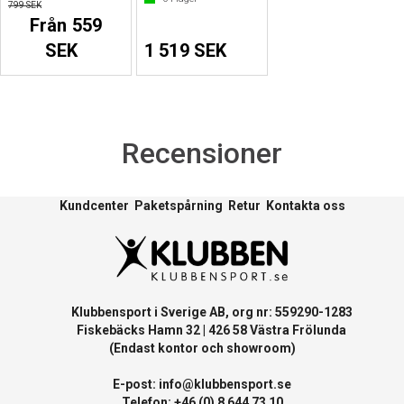
799 SEK
Från 559
SEK
1 519 SEK
Recensioner
Kundcenter
Paketspårning
Retur
Kontakta oss
Klubbensport i Sverige AB, org nr: 559290-1283
Fiskebäcks Hamn 32 | 426 58 Västra Frölunda
(Endast kontor och showroom)
E-post:
info@klubbensport.se
Telefon: +46 (0) 8 644 73 10