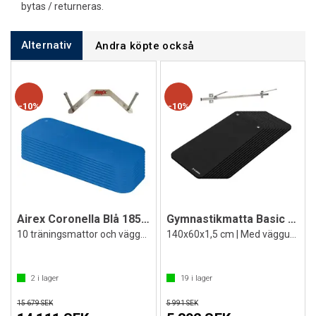
bytas / returneras.
Alternativ
Andra köpte också
10%
10%
Airex Coronella Blå 185x60x1,5cm
Gymnastikmatta Basic 1.5 (10)
10 träningsmattor och väggstativ
140x60x1,5 cm | Med väggupphängning
2
i lager
19
i lager
15 679 SEK
5 991 SEK