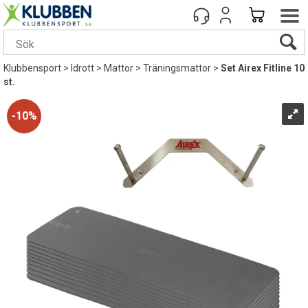
Klubbensport
>
Idrott
>
Mattor
>
Träningsmattor
>
Set Airex Fitline 10
st.
10%