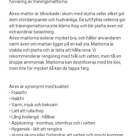
förvaring av träningsmattorna.
Airex-mattor är tillverkade i skum med slutna celler vilket gör
dem stötdämpande och hudvänliga. De luftfyllda cellerna gör
att träningsmattorna inte kläms ihop och blir platta även vid
extraordinär belastning.
Airex-mattorna isolerar mycket bra, och håller användaren
varm även om mattan ligger på en kall yta. Mattorna är
stabila och platta och är lätta att hålla rena. Vi
rekommenderar rengöring med tvål och vatten, men tål en
droppe ammoniak. Mattorna kan desinficeras med lite klor,
men inte för mycket då kan de tappa färg.
Airex är synonymt med kvalitet.
• Ftalatfri
• Halkfri
• Varm, mjuk och bekväm
• Lätt att rulla ihop
• Lång livslängd - hållbar
• Applicering - inomhus, utomhus och i vatten
• Hygienisk - lätt att rengöra
- slutna skumceller förhindrar att vatten och smuts kommer