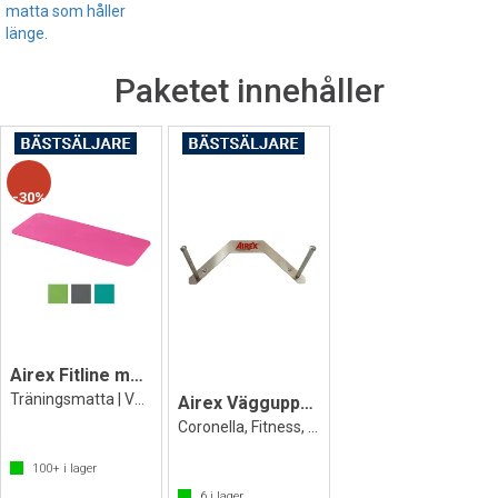
matta som håller
länge.
Paketet innehåller
30%
Airex Fitline matta 140x60x1 cm
Träningsmatta | Välj färg o upphängning
Airex Väggupphäng för mattor med hål
Coronella, Fitness, Fitline, YogaPilates
100+
i lager
6
i lager