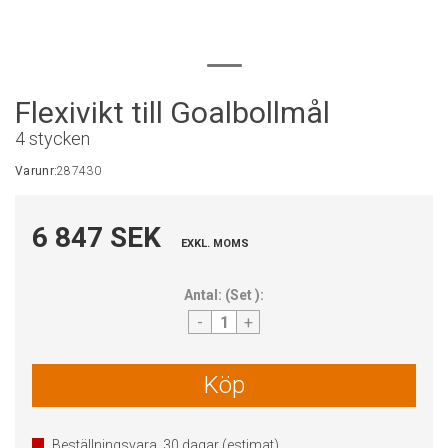
Flexivikt till Goalbollmål
4 stycken
Varunr:
287430
6 847 SEK
EXKL. MOMS
Antal:
(
Set
):
-
+
Köp
Beställningsvara.
30
dagar (estimat)