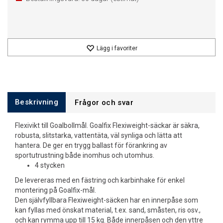
Lägg i favoriter
Beskrivning
Frågor och svar
Flexivikt till Goalbollmål. Goalfix Flexiweight-säckar är säkra,
robusta, slitstarka, vattentäta, väl synliga och lätta att
hantera. De ger en trygg ballast för förankring av
sportutrustning både inomhus och utomhus.
4 stycken
De levereras med en fästring och karbinhake för enkel
montering på Goalfix-mål.
Den självfyllbara Flexiweight-säcken har en innerpåse som
kan fyllas med önskat material, t.ex. sand, småsten, ris osv.,
och kan rymma upp till 15 kg. Både innerpåsen och den yttre